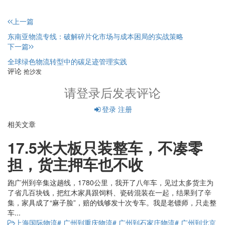
上一篇
东南亚物流专线：破解碎片化市场与成本困局的实战策略
下一篇
全球绿色物流转型中的碳足迹管理实践
评论
抢沙发
请登录后发表评论
登录
注册
相关文章
17.5米大板只装整车，不凑零
担，货主押车也不收
跑广州到辛集这趟线，1780公里，我开了八年车，见过太多货主为
了省几百块钱，把红木家具跟饲料、瓷砖混装在一起，结果到了辛
集，家具成了“麻子脸”，赔的钱够发十次专车。我是老镖师，只走整
车...
上海国际物流
# 广州到重庆物流
# 广州到石家庄物流
# 广州到北京