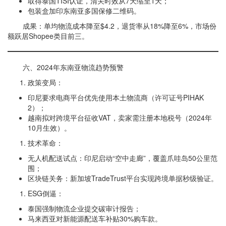
取得泰国TISI认证，清关时效从7天缩至1天；
包装盒加印东南亚多国保修二维码。
成果：单均物流成本降至$4.2，退货率从18%降至6%，市场份
额跃居Shopee类目前三。
六、2024年东南亚物流趋势预警
政策变局：
印尼要求电商平台优先使用本土物流商（许可证号PIHAK
2）；
越南拟对跨境平台征收VAT，卖家需注册本地税号（2024年
10月生效）。
技术革命：
无人机配送试点：印尼启动“空中走廊”，覆盖爪哇岛50公里范
围；
区块链关务：新加坡TradeTrust平台实现跨境单据秒级验证。
ESG倒逼：
泰国强制物流企业提交碳审计报告；
马来西亚对新能源配送车补贴30%购车款。