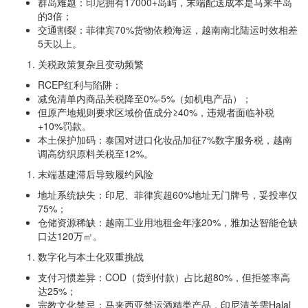
群岛难题：印尼拥有17000+岛屿，末端配送成本是马来半岛
的3倍；
交通割裂：菲律宾70%货物依赖海运，越南南北陆运时效相差
5天以上。
关税政策复杂且变动频繁
RCEP红利与陷阱：
减免清单内商品关税降至0%-5%（如机电产品）；
但原产地规则要求区域价值成分≥40%，违规者面临补税
+10%罚款。
本土保护加码：泰国对进口化妆品加征7%数字服务税，越南
调高纺织原料关税至12%。
末端基建滞后导致履约风险
地址系统缺失：印尼、菲律宾超60%地址无门牌号，妥投率仅
75%；
仓储资源稀缺：越南工业用地租金年涨20%，雅加达智能仓缺
口达120万㎡。
数字化与本土化双重挑战
支付习惯差异：COD（货到付款）占比超80%，但拒签率高
达25%；
宗教文化禁忌：马来西亚禁运酒精类产品，印尼清关需Halal