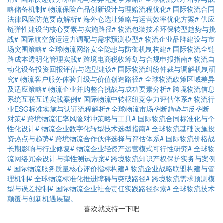
略储备机制
# 物流保险产品创新设计与理赔流程优化
# 国际物流合同
法律风险防范要点解析
# 海外仓选址策略与运营效率优化方案
# 供应
链弹性建设的核心要素与实施路径
# 物流包装技术环保转型趋势与挑
战
# 国际航空货运运力调配与需求预测模型
# 物流企业品牌建设与市
场突围策略
# 全球物流网络安全隐患与防御机制构建
# 国际物流全链
路成本透明化管理实践
# 跨境电商税收筹划与合规申报指南
# 物流自
动化设备投资回报评估与选型建议
# 国际物流纠纷仲裁与调解机制研
究
# 物流客户服务体验升级与价值创造路径
# 全球物流政策区域差异
及适应策略
# 物流企业并购整合挑战与成功要素分析
# 跨境物流信息
系统互联互通实践案例
# 国际物流中转枢纽竞争力评估体系
# 物流行
业ESG标准实施与认证流程解析
# 全球物流市场垄断趋势与反垄断
对策
# 跨境物流汇率风险对冲策略与工具
# 国际物流合同标准化与个
性化设计
# 物流企业数字化转型技术选型指南
# 全球物流基础设施投
资热点与趋势
# 跨境物流合作伙伴选择与评估体系
# 国际物流价格战
长期影响与行业修复
# 物流企业轻资产运营模式可行性研究
# 全球物
流网络冗余设计与弹性测试方案
# 跨境物流知识产权保护实务与案例
# 国际物流服务质量核心评价指标构建
# 物流企业战略联盟构建与管
理机制
# 全球物流标准化推进障碍与突破路径
# 跨境物流需求预测模
型与误差控制
# 国际物流企业社会责任实践路径探索
# 全球物流技术
颠覆与创新机遇展望。
喜欢就支持一下吧