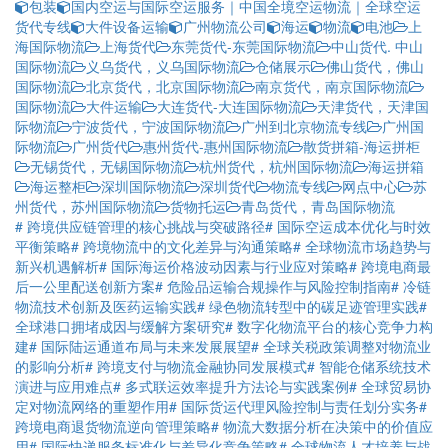
包装
国内空运与国际空运服务｜中国全境空运物流｜全球空运
货代专线
大件设备运输
广州物流公司
海运
物流
电池
上
海国际物流
上海货代
东莞货代-东莞国际物流
中山货代. 中山
国际物流
义乌货代，义乌国际物流
仓储展示
佛山货代，佛山
国际物流
北京货代，北京国际物流
南京货代，南京国际物流
国际物流
大件运输
大连货代-大连国际物流
天津货代，天津国
际物流
宁波货代，宁波国际物流
广州到北京物流专线
广州国
际物流
广州货代
惠州货代-惠州国际物流
散货拼箱-海运拼柜
无锡货代，无锡国际物流
杭州货代，杭州国际物流
海运拼箱
海运整柜
深圳国际物流
深圳货代
物流专线
网点中心
苏
州货代，苏州国际物流
货物托运
青岛货代，青岛国际物流
# 跨境供应链管理的核心挑战与突破路径
# 国际空运成本优化与时效
平衡策略
# 跨境物流中的文化差异与沟通策略
# 全球物流市场趋势与
新兴机遇解析
# 国际海运价格波动因素与行业应对策略
# 跨境电商最
后一公里配送创新方案
# 危险品运输合规操作与风险控制指南
# 冷链
物流技术创新及医药运输实践
# 绿色物流转型中的碳足迹管理实践
#
全球港口拥堵成因与缓解方案研究
# 数字化物流平台的核心竞争力构
建
# 国际陆运通道布局与未来发展展望
# 全球关税政策调整对物流业
的影响分析
# 跨境支付与物流金融协同发展模式
# 智能仓储系统技术
演进与应用难点
# 多式联运效率提升方法论与实践案例
# 全球贸易协
定对物流网络的重塑作用
# 国际货运代理风险控制与责任划分实务
#
跨境电商退货物流逆向管理策略
# 物流大数据分析在决策中的价值应
用
# 国际快递服务标准化与差异化竞争策略
# 全球物流人才培养与战