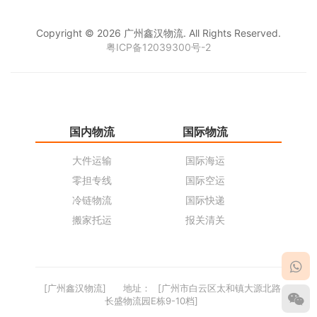
Copyright © 2026 广州鑫汉物流. All Rights Reserved.
粤ICP备12039300号-2
国内物流
国际物流
仓
大件运输
国际海运
仓
零担专线
国际空运
同
冷链物流
国际快递
货
搬家托运
报关清关
货
[广州鑫汉物流]
地址：
[广州市白云区太和镇大源北路
长盛物流园E栋9-10档]