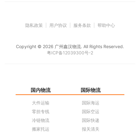
隐私政策
|
用户协议
|
服务条款
|
帮助中心
Copyright © 2026 广州鑫汉物流. All Rights Reserved.
粤ICP备12039300号-2
国内物流
国际物流
仓
大件运输
国际海运
仓
零担专线
国际空运
同
冷链物流
国际快递
货
搬家托运
报关清关
货