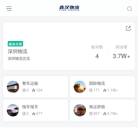
板块分类
板块数
阅读量
深圳物流
4
3.7W+
深圳物流交流
整车运输
国际物流
0
124
171
1.1W+
拖车报关
海运拼箱
2
677
957
3.7W+