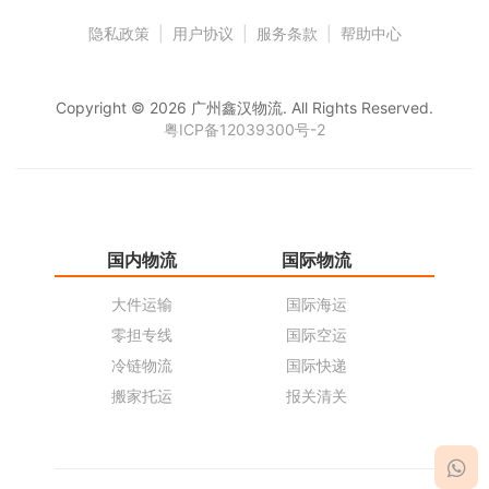
隐私政策
|
用户协议
|
服务条款
|
帮助中心
Copyright © 2026 广州鑫汉物流. All Rights Reserved.
粤ICP备12039300号-2
国内物流
国际物流
仓
大件运输
国际海运
仓
零担专线
国际空运
同
冷链物流
国际快递
货
搬家托运
报关清关
货