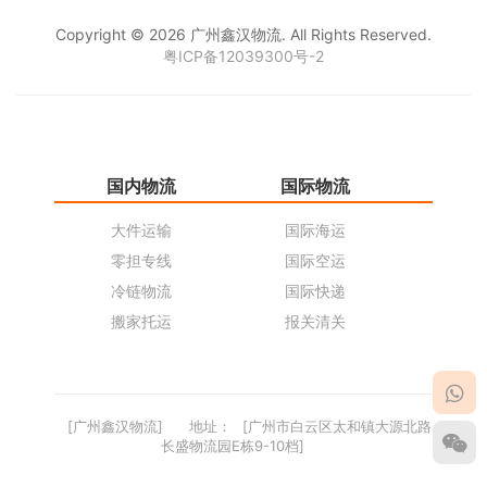
Copyright © 2026 广州鑫汉物流. All Rights Reserved.
粤ICP备12039300号-2
国内物流
国际物流
仓
大件运输
国际海运
仓
零担专线
国际空运
同
冷链物流
国际快递
货
搬家托运
报关清关
货
[广州鑫汉物流]
地址：
[广州市白云区太和镇大源北路
长盛物流园E栋9-10档]