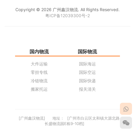
Copyright © 2026 广州鑫汉物流. All Rights Reserved.
粤ICP备12039300号-2
国内物流
国际物流
仓
大件运输
国际海运
仓
零担专线
国际空运
同
冷链物流
国际快递
货
搬家托运
报关清关
货
[广州鑫汉物流]
地址：
[广州市白云区太和镇大源北路
长盛物流园E栋9-10档]