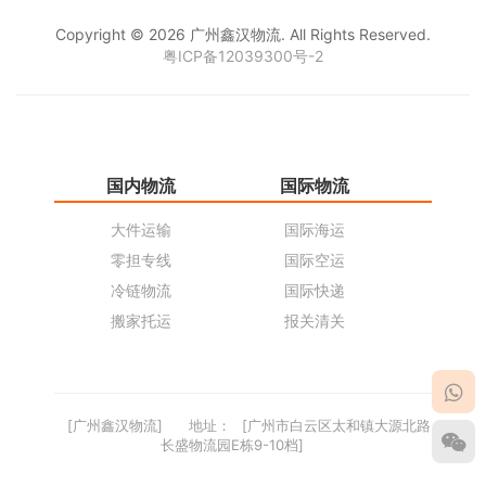
Copyright © 2026 广州鑫汉物流. All Rights Reserved.
粤ICP备12039300号-2
国内物流
国际物流
仓
大件运输
国际海运
仓
零担专线
国际空运
同
冷链物流
国际快递
货
搬家托运
报关清关
货
[广州鑫汉物流]
地址：
[广州市白云区太和镇大源北路
长盛物流园E栋9-10档]