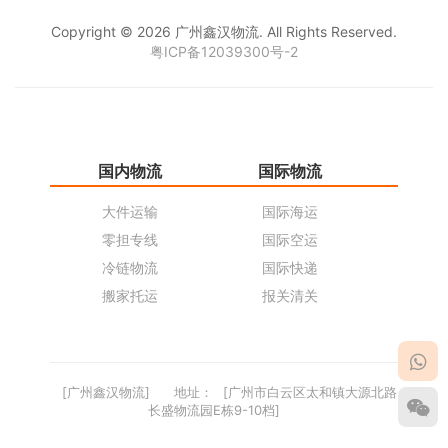
Copyright © 2026 广州鑫汉物流. All Rights Reserved.
粤ICP备12039300号-2
国内物流
国际物流
仓
大件运输
国际海运
仓
零担专线
国际空运
同
冷链物流
国际快递
货
搬家托运
报关清关
货
[广州鑫汉物流]
地址：
[广州市白云区太和镇大源北路
长盛物流园E栋9-10档]