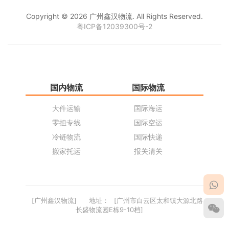
Copyright © 2026 广州鑫汉物流. All Rights Reserved.
粤ICP备12039300号-2
国内物流
国际物流
仓
大件运输
国际海运
仓
零担专线
国际空运
同
冷链物流
国际快递
货
搬家托运
报关清关
货
[广州鑫汉物流]
地址：
[广州市白云区太和镇大源北路
长盛物流园E栋9-10档]