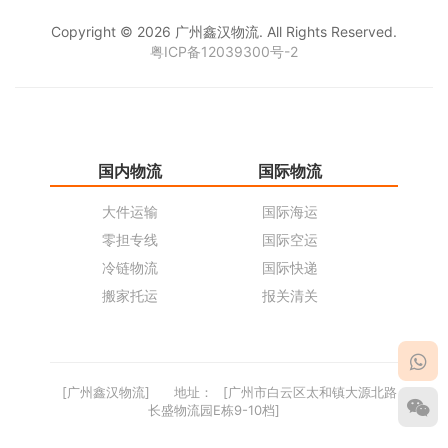
Copyright © 2026 广州鑫汉物流. All Rights Reserved.
粤ICP备12039300号-2
国内物流
国际物流
仓
大件运输
国际海运
仓
零担专线
国际空运
同
冷链物流
国际快递
货
搬家托运
报关清关
货
[广州鑫汉物流]
地址：
[广州市白云区太和镇大源北路
长盛物流园E栋9-10档]