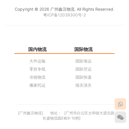
Copyright © 2026 广州鑫汉物流. All Rights Reserved.
粤ICP备12039300号-2
国内物流
国际物流
仓
大件运输
国际海运
仓
零担专线
国际空运
同
冷链物流
国际快递
货
搬家托运
报关清关
货
[广州鑫汉物流]
地址：
[广州市白云区太和镇大源北路
长盛物流园E栋9-10档]