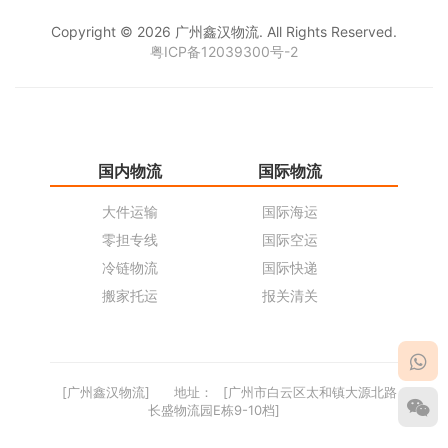
Copyright © 2026 广州鑫汉物流. All Rights Reserved.
粤ICP备12039300号-2
国内物流
国际物流
仓
大件运输
国际海运
仓
零担专线
国际空运
同
冷链物流
国际快递
货
搬家托运
报关清关
货
[广州鑫汉物流]
地址：
[广州市白云区太和镇大源北路
长盛物流园E栋9-10档]