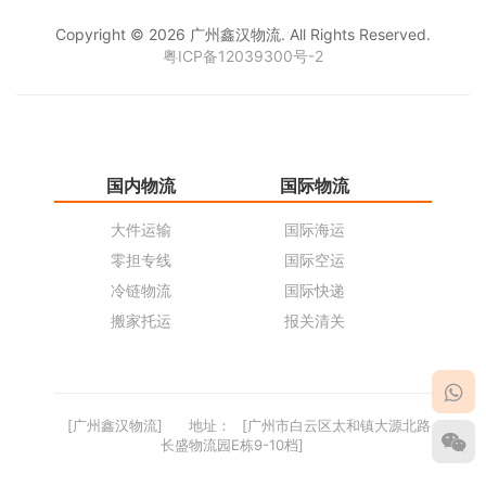
Copyright © 2026 广州鑫汉物流. All Rights Reserved.
粤ICP备12039300号-2
国内物流
国际物流
仓
大件运输
国际海运
仓
零担专线
国际空运
同
冷链物流
国际快递
货
搬家托运
报关清关
货
[广州鑫汉物流]
地址：
[广州市白云区太和镇大源北路
长盛物流园E栋9-10档]