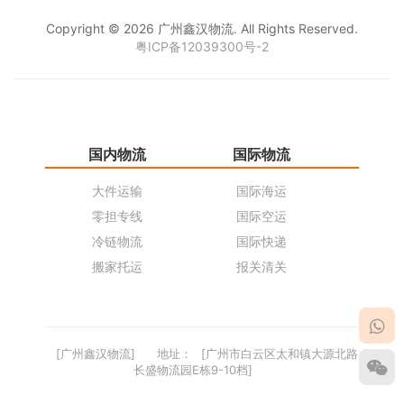
Copyright © 2026 广州鑫汉物流. All Rights Reserved.
粤ICP备12039300号-2
国内物流
国际物流
仓
大件运输
国际海运
仓
零担专线
国际空运
同
冷链物流
国际快递
货
搬家托运
报关清关
货
[广州鑫汉物流]
地址：
[广州市白云区太和镇大源北路
长盛物流园E栋9-10档]