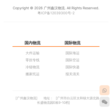
Copyright © 2026 广州鑫汉物流. All Rights Reserved.
粤ICP备12039300号-2
国内物流
国际物流
仓
大件运输
国际海运
仓
零担专线
国际空运
同
冷链物流
国际快递
货
搬家托运
报关清关
货
[广州鑫汉物流]
地址：
[广州市白云区太和镇大源北路
长盛物流园E栋9-10档]