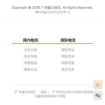
Copyright © 2026 广州鑫汉物流. All Rights Reserved.
粤ICP备12039300号-2
国内物流
国际物流
仓
大件运输
国际海运
仓
零担专线
国际空运
同
冷链物流
国际快递
货
搬家托运
报关清关
货
[广州鑫汉物流]
地址：
[广州市白云区太和镇大源北路
长盛物流园E栋9-10档]