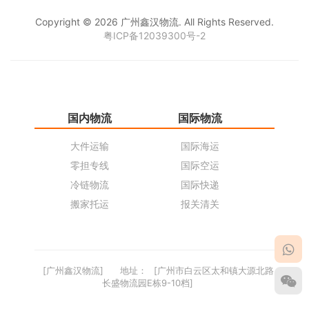
Copyright © 2026 广州鑫汉物流. All Rights Reserved.
粤ICP备12039300号-2
国内物流
国际物流
仓
大件运输
国际海运
仓
零担专线
国际空运
同
冷链物流
国际快递
货
搬家托运
报关清关
货
[广州鑫汉物流]
地址：
[广州市白云区太和镇大源北路
长盛物流园E栋9-10档]