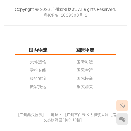
Copyright © 2026 广州鑫汉物流. All Rights Reserved.
粤ICP备12039300号-2
国内物流
国际物流
仓
大件运输
国际海运
仓
零担专线
国际空运
同
冷链物流
国际快递
货
搬家托运
报关清关
货
[广州鑫汉物流]
地址：
[广州市白云区太和镇大源北路
长盛物流园E栋9-10档]