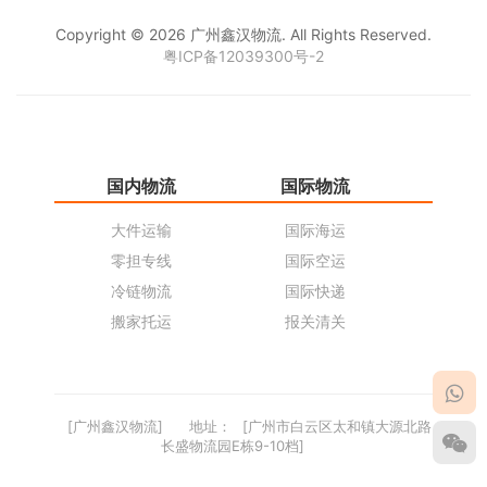
Copyright © 2026 广州鑫汉物流. All Rights Reserved.
粤ICP备12039300号-2
国内物流
国际物流
仓
大件运输
国际海运
仓
零担专线
国际空运
同
冷链物流
国际快递
货
搬家托运
报关清关
货
[广州鑫汉物流]
地址：
[广州市白云区太和镇大源北路
长盛物流园E栋9-10档]