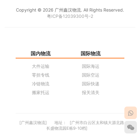
Copyright © 2026 广州鑫汉物流. All Rights Reserved.
粤ICP备12039300号-2
国内物流
国际物流
仓
大件运输
国际海运
仓
零担专线
国际空运
同
冷链物流
国际快递
货
搬家托运
报关清关
货
[广州鑫汉物流]
地址：
[广州市白云区太和镇大源北路
长盛物流园E栋9-10档]