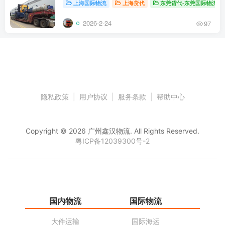
上海国际物流
上海货代
东莞货代-东莞国际物流
2026-2-24
97
隐私政策
|
用户协议
|
服务条款
|
帮助中心
Copyright © 2026 广州鑫汉物流. All Rights Reserved.
粤ICP备12039300号-2
国内物流
国际物流
仓
大件运输
国际海运
仓