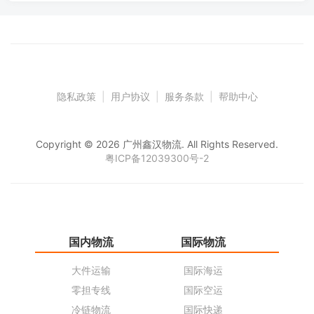
隐私政策
|
用户协议
|
服务条款
|
帮助中心
Copyright © 2026 广州鑫汉物流. All Rights Reserved.
粤ICP备12039300号-2
国内物流
国际物流
仓
大件运输
国际海运
仓
零担专线
国际空运
同
冷链物流
国际快递
货