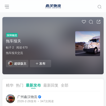
深圳物流
拖车报关
帖子 2
阅读 670
拖车报关交流
超级版主
发布
精华
热门
最新发布
最新回复
全部
广州鑫汉物流
2026-2-28发布
347次阅读