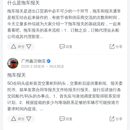
什么是拖车报关
拖车报关是进出口贸易中必不可少的一个环节，拖车和报关通常
是相互结合起来操作的，有效节省和供应商交流的次数和时间，
今天立量多外综就为大家介绍一下拖车报关的基础流程，一起来
看看吧。拖车报关的基本流程：1、订舱之后，订舱代理会从船
公司或其代理那里...
评分
回复
分享
广州鑫汉物流
2026-2-28发布
56次阅读
拖车报关
SO在码头提柜装货交重柜到码头，交重柜后提供重柜纸、报关委
托书、箱单发票合同等报关文件给报关行报关。放行后讲放行条
交回船代/码头的办事点。1、首先应与港池调度室取得联系安排
计划。2、根据提箱的多少与堆场联系足够的车辆尽可能按港方
要求时间内提清。...
评分
回复
分享