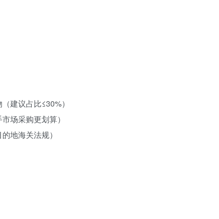
（建议占比≤30%）
手市场采购更划算）
目的地海关法规）