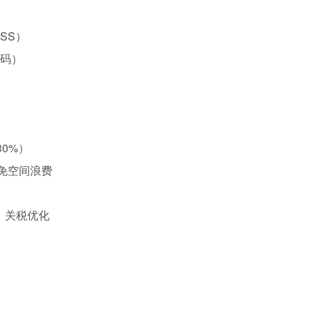
SS）
编码）
30%）
避免空间浪费
｜关税优化