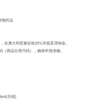
宠物托运
0），在澳大利亚被征收20%关税及滞纳金。
编码‌（商品分类代码），确保申报准确。
\text{关税}