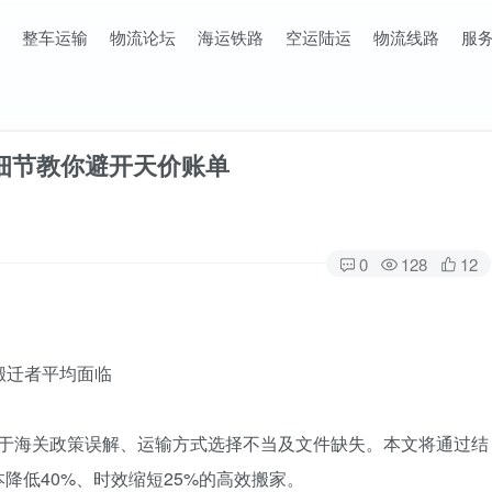
整车运输
物流论坛
海运铁路
空运陆运
物流线路
服
细节教你避开天价账单
0
128
12
搬迁者平均面临‌
误，主要源于海关政策误解、运输方式选择不当及文件缺失。本文将通过结
低40%‌、‌时效缩短25%‌的高效搬家。