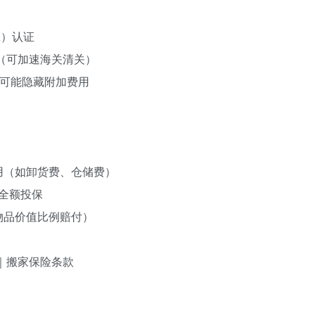
）‌认证
质（可加速海关清关）
价可能隐藏附加费用
用（如卸货费、仓储费）
至全额投保
物品价值比例赔付）
证｜搬家保险条款