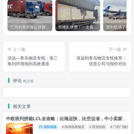
广州到美国海运拼箱多少钱？2024年最新运费构成+隐藏费用避坑指南
拒绝乱收费！一文看懂中国货代计费套路，教你避开所有隐形坑
上一篇
下一篇
清远—青岛物流专线：珠三
清远到青岛物流专线推荐：
角到环渤海的高效通道
优质公司与报价对比
评论
抢沙发
相关文章
中欧班列拼箱LCL全攻略：比海运快，比空运省，中小卖家的物流新宠！
国际线路
# 跨境电商物流
# 双清包税
# 门到门物流