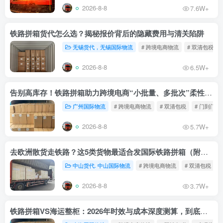
2026-8-8
7.6W+
铁路拼箱货代怎么选？揭秘报价背后的隐藏费用与清关陷阱
无锡货代，无锡国际物流
# 跨境电商物流
# 双清包税
2026-8-8
6.5W+
告别高库存！铁路拼箱助力跨境电商“小批量、多批次”柔性补货
广州国际物流
# 跨境电商物流
# 双清包税
# 门到门物
2026-8-8
5.7W+
去欧洲散货走铁路？这5类货物最适合发国际铁路拼箱（附禁运清单）
中山货代. 中山国际物流
# 跨境电商物流
# 双清包税
2026-8-8
3.7W+
铁路拼箱VS海运整柜：2026年时效与成本深度测算，到底能省多少钱？