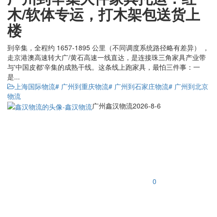
木/软体专运，打木架包送货上
楼
到辛集，全程约 1657-1895 公里（不同调度系统路径略有差异） ，
走京港澳高速转大广/黄石高速一线直达，是连接珠三角家具产业带
与'中国皮都'辛集的成熟干线。这条线上跑家具，最怕三件事：一
是...
上海国际物流
# 广州到重庆物流
# 广州到石家庄物流
# 广州到北京
物流
广州鑫汉物流
2026-8-6
0