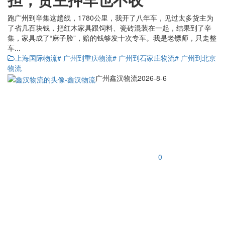
跑广州到辛集这趟线，1780公里，我开了八年车，见过太多货主为
了省几百块钱，把红木家具跟饲料、瓷砖混装在一起，结果到了辛
集，家具成了“麻子脸”，赔的钱够发十次专车。我是老镖师，只走整
车...
上海国际物流
# 广州到重庆物流
# 广州到石家庄物流
# 广州到北京
物流
广州鑫汉物流
2026-8-6
0