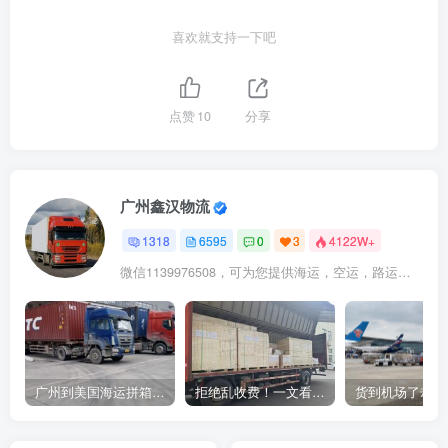
喜欢就支持一下吧
点赞
10
分享
广州鑫汉物流
1318
6595
0
3
4122W+
微信1139976508，可为您提供海运，空运，路运，铁路运输
广州到美国海运拼箱多少钱？2024年最新运费构成+隐藏费用避坑指南
拒绝乱收费！一文看懂中国货代计费套路，教你避开所有隐形坑