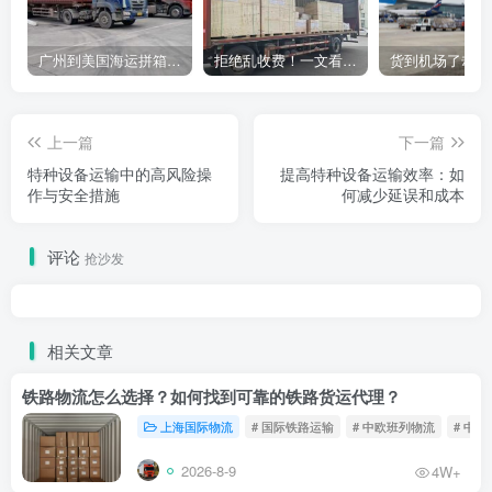
广州到美国海运拼箱多少钱？2024年最新运费构成+隐藏费用避坑指南
拒绝乱收费！一文看懂中国货代计费套路，教你避开所有隐形坑
上一篇
下一篇
特种设备运输中的高风险操
提高特种设备运输效率：如
作与安全措施
何减少延误和成本
评论
抢沙发
相关文章
铁路物流怎么选择？如何找到可靠的铁路货运代理？
上海国际物流
# 国际铁路运输
# 中欧班列物流
# 中
2026-8-9
4W+