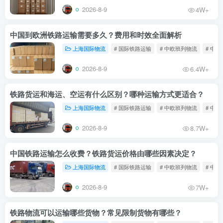
2026-8-9
4W+
中国到欧洲铁路运输需要多久？费用和时效全面解析
上海国际物流
# 国际铁路运输
# 中欧班列物流
# 中
2026-8-9
6.4W+
铁路货运和海运、空运有什么区别？哪种运输方式更适合？
上海国际物流
# 国际铁路运输
# 中欧班列物流
# 中
2026-8-9
8.7W+
中国铁路运输怎么收费？铁路货运价格由哪些因素决定？
上海国际物流
# 国际铁路运输
# 中欧班列物流
# 中
2026-8-9
7W+
铁路物流可以运输哪些货物？常见限制货物有哪些？