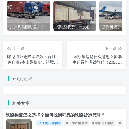
广州到美国海运拼箱多少钱？2024年最新运费构成+隐藏费用避坑指南
拒绝乱收费！一文看懂中国货代计费套路，教你避开所有隐形坑
上一篇
下一篇
印尼海外仓降本增效：首月
国际集运是什么意思？留学
免仓租+本土退换货，跨境卖
生必看的省钱教程（2026最
家必看！
新版）
评论
抢沙发
相关文章
铁路物流怎么选择？如何找到可靠的铁路货运代理？
上海国际物流
# 国际铁路运输
# 中欧班列物流
# 中