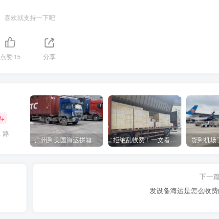
喜欢就支持一下吧
点赞
15
分享
W+
，路
广州到美国海运拼箱多少钱？2024年最新运费构成+隐藏费用避坑指南
拒绝乱收费！一文看懂中国货代计费套路，教你避开所有隐形坑
下一
发设备海运是怎么收费