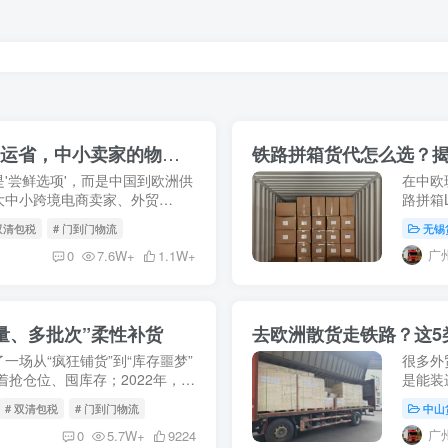
中欧班列拼箱LCL全攻略：比海运快，比空运省，中小卖家的物流新宠！
铁路拼箱货代怎么选？
'尝鲜选项'，而是中国到欧洲供
在中欧
大中小跨境电商卖家、外贸
路拼箱
到十几方货的工厂来说，整柜
远比单
 双清包税
# 门到门物流
无锡
代，可能
广
0
7.6W+
1.1W+
量、多批次”柔性补货
一场从“疯狂铺货”到“库存噩梦”
很多外
着抢仓位、囤库存；2022年，海
是能装
存”减值；2023-2024年，随
的物理
# 双清包税
# 门到门物流
中山
等独联体
广
0
5.7W+
9224