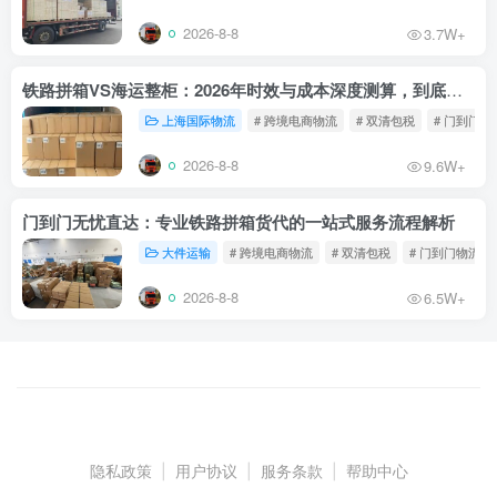
2026-8-8
3.7W+
铁路拼箱VS海运整柜：2026年时效与成本深度测算，到底能省多少钱？
上海国际物流
# 跨境电商物流
# 双清包税
# 门到门物
2026-8-8
9.6W+
门到门无忧直达：专业铁路拼箱货代的一站式服务流程解析
大件运输
# 跨境电商物流
# 双清包税
# 门到门物流
2026-8-8
6.5W+
隐私政策
|
用户协议
|
服务条款
|
帮助中心