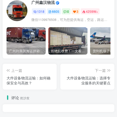
广州鑫汉物流
1318
6605
0
3
4259W+
微信1139976508，可为您提供海运，空运，路运，铁路运输
广州到美国海运拼箱多少钱？2024年最新运费构成+隐藏费用避坑指南
拒绝乱收费！一文看懂中国货代计费套路，教你避开所有隐形坑
上一篇
下一篇
大件设备物流运输：如何确
大件设备物流运输：选择专
保安全与高效？
业服务的关键要点
评论
抢沙发