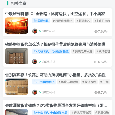
相关文章
中欧班列拼箱LCL全攻略：比海运快，比空运省，中小卖家的物流新宠！
国际线路
# 跨境电商物流
# 双清包税
# 门到门物流
2026-8-8
7.6W+
铁路拼箱货代怎么选？揭秘报价背后的隐藏费用与清关陷阱
无锡货代，无锡国际物流
# 跨境电商物流
# 双清包税
2026-8-8
6.5W+
告别高库存！铁路拼箱助力跨境电商“小批量、多批次”柔性补货
广州国际物流
# 跨境电商物流
# 双清包税
# 门到门物
2026-8-8
5.7W+
去欧洲散货走铁路？这5类货物最适合发国际铁路拼箱（附禁运清单）
中山货代. 中山国际物流
# 跨境电商物流
# 双清包税