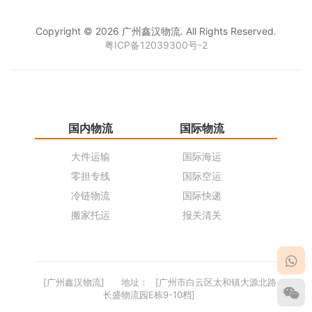
Copyright © 2026 广州鑫汉物流. All Rights Reserved.
粤ICP备12039300号-2
国内物流
国际物流
仓
大件运输
国际海运
仓
零担专线
国际空运
同
冷链物流
国际快递
货
搬家托运
报关清关
货
[广州鑫汉物流]
地址：
[广州市白云区太和镇大源北路
长盛物流园E栋9-10档]