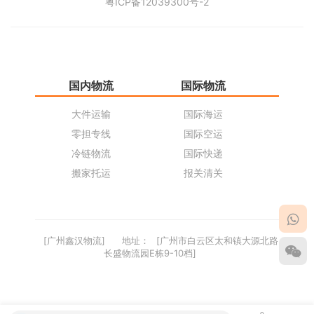
粤ICP备12039300号-2
国内物流
国际物流
仓
大件运输
国际海运
仓
零担专线
国际空运
同
冷链物流
国际快递
货
搬家托运
报关清关
货
[广州鑫汉物流]
地址：
[广州市白云区太和镇大源北路
长盛物流园E栋9-10档]