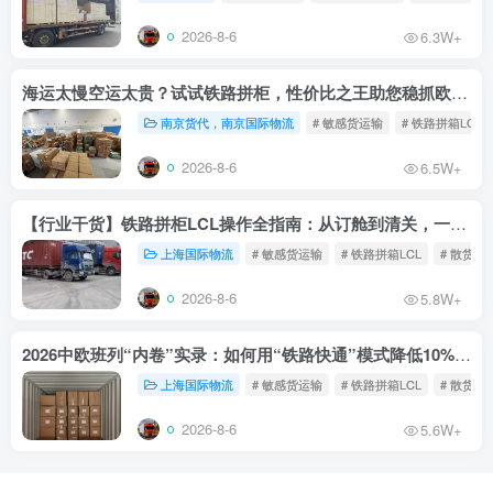
2026-8-6
6.3W+
海运太慢空运太贵？试试铁路拼柜，性价比之王助您稳抓欧洲市场
南京货代，南京国际物流
# 敏感货运输
# 铁路拼箱LCL
2026-8-6
6.5W+
【行业干货】铁路拼柜LCL操作全指南：从订舱到清关，一文读懂
上海国际物流
# 敏感货运输
# 铁路拼箱LCL
# 散货铁
2026-8-6
5.8W+
2026中欧班列“内卷”实录：如何用“铁路快通”模式降低10%物流成本？
上海国际物流
# 敏感货运输
# 铁路拼箱LCL
# 散货铁
2026-8-6
5.6W+