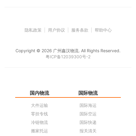
隐私政策
|
用户协议
|
服务条款
|
帮助中心
Copyright © 2026 广州鑫汉物流. All Rights Reserved.
粤ICP备12039300号-2
国内物流
国际物流
仓
大件运输
国际海运
仓
零担专线
国际空运
同
冷链物流
国际快递
货
搬家托运
报关清关
货