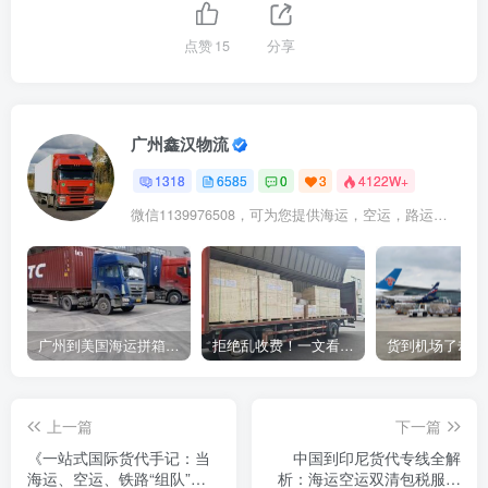
点赞
15
分享
广州鑫汉物流
1318
6585
0
3
4122W+
微信1139976508，可为您提供海运，空运，路运，铁路运输
广州到美国海运拼箱多少钱？2024年最新运费构成+隐藏费用避坑指南
拒绝乱收费！一文看懂中国货代计费套路，教你避开所有隐形坑
上一篇
下一篇
《一站式国际货代手记：当
中国到印尼货代专线全解
海运、空运、铁路“组队”，
析：海运空运双清包税服务