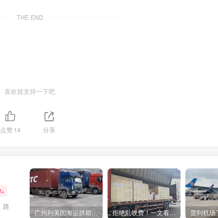
THE END
喜欢就支持一下吧
点赞
14
分享
W+
，路
广州到美国海运拼箱多少钱？2024年最新运费构成+隐藏费用避坑指南
拒绝乱收费！一文看懂中国货代计费套路，教你避开所有隐形坑