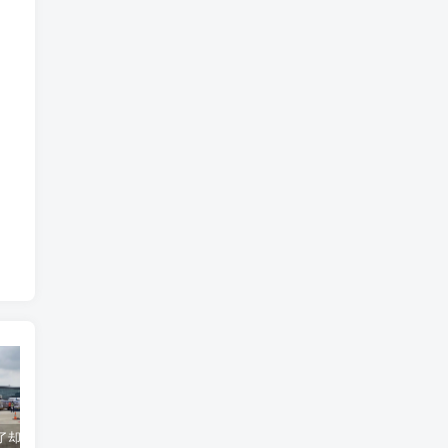
货到机场了却无法清关？海外代理不给力该如何补救？
海运拼箱货代目的港费用有哪些？如何避免隐藏收费
国际物流为什么会延误？常见原因及解决方案