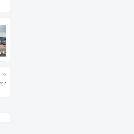
货到机场了却无法清关？海外代理不给力该如何补救？
海运拼箱货代目的港费用有哪些？如何避免隐藏收费
国际物流为什么会延误？常见原因及解决方案
篇
的?