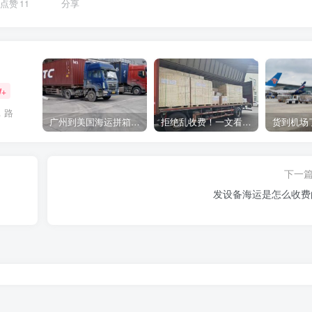
点赞
11
分享
W+
，路
广州到美国海运拼箱多少钱？2024年最新运费构成+隐藏费用避坑指南
拒绝乱收费！一文看懂中国货代计费套路，教你避开所有隐形坑
下一
发设备海运是怎么收费