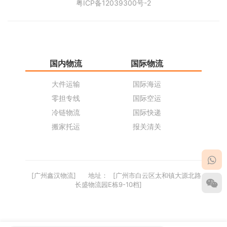
粤ICP备12039300号-2
国内物流
国际物流
仓
大件运输
国际海运
仓
零担专线
国际空运
同
冷链物流
国际快递
货
搬家托运
报关清关
货
[广州鑫汉物流]
地址：
[广州市白云区太和镇大源北路
长盛物流园E栋9-10档]