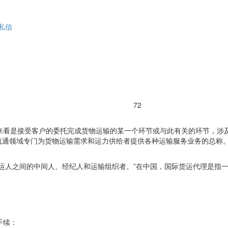
私信
72
来看是接受客户的委托完成货物运输的某一个环节或与此有关的环节，涉
流通领域专门为货物运输需求和运力供给者提供各种运输服务业务的总称
，“是货主与承运人之间的中间人、经纪人和运输组织者。”在中国，国际货运代
手续：