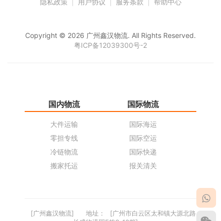
隐私政策
|
用户协议
|
服务条款
|
帮助中心
Copyright © 2026 广州鑫汉物流. All Rights Reserved.
粤ICP备12039300号-2
国内物流
国际物流
仓
大件运输
国际海运
仓
零担专线
国际空运
同
冷链物流
国际快递
货
搬家托运
报关清关
货
[广州鑫汉物流]
地址：
[广州市白云区太和镇大源北路