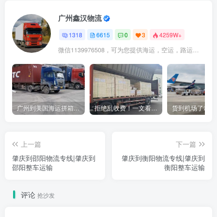
广州鑫汉物流
1318
6615
0
3
4259W+
微信1139976508，可为您提供海运，空运，路运，铁路运输
广州到美国海运拼箱多少钱？2024年最新运费构成+隐藏费用避坑指南
拒绝乱收费！一文看懂中国货代计费套路，教你避开所有隐形坑
上一篇
下一篇
肇庆到邵阳物流专线|肇庆到
肇庆到衡阳物流专线|肇庆到
邵阳整车运输
衡阳整车运输
评论
抢沙发