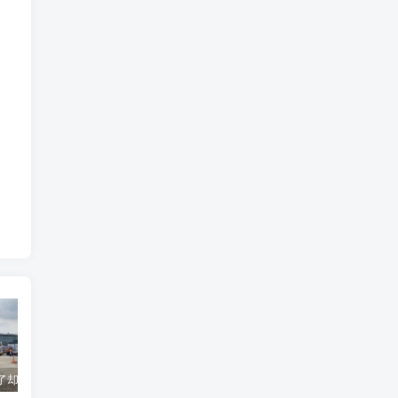
货到机场了却无法清关？海外代理不给力该如何补救？
海运拼箱货代目的港费用有哪些？如何避免隐藏收费
国际物流为什么会延误？常见原因及解决方案