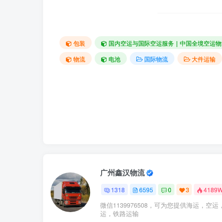
包装
国内空运与国际空运服务｜中国全境空运物
物流
电池
国际物流
大件运输
广州鑫汉物流
1318
6595
0
3
4189
微信1139976508，可为您提供海运，空运
运，铁路运输