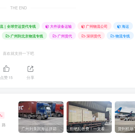
THE END
流｜全球空运货代专线
大件设备运输
广州物流公司
海运
广州到北京物流专线
广州货代
深圳货代
物流专线
喜欢就支持一下吧
点赞
15
分享
W+
，路
广州到美国海运拼箱多少钱？2024年最新运费构成+隐藏费用避坑指南
拒绝乱收费！一文看懂中国货代计费套路，教你避开所有隐形坑