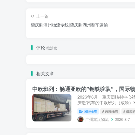
上一篇
肇庆到湖州物流专线|肇庆到湖州整车运输
评论
抢沙发
相关文章
中欧班列：畅通亚欧的”钢铁驼队”，国际物
2026年6月，重庆团结村中心
庆造'汽车的中欧班列（成渝）X
罗斯沃尔西诺站。就在此前不久的
国际物流
# 跨境物流
# 供应
从郑州圃田站驶向德国...
广州鑫汉物流
2026-8-7