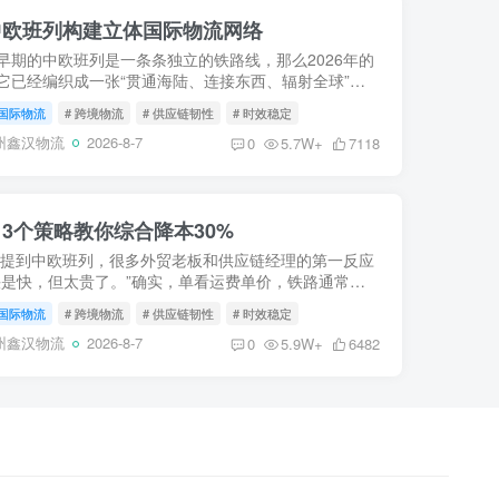
中欧班列构建立体国际物流网络
早期的中欧班列是一条条独立的铁路线，那么2026年的
它已经编织成一张“贯通海陆、连接东西、辐射全球”的
流巨网。这张网，打破了地理阻隔，将遥远的内陆与浩
国际物流
# 跨境物流
# 供应链韧性
# 时效稳定
紧密缝合...
州鑫汉物流
2026-8-7
0
5.7W+
7118
3个策略教你综合降本30%
 提到中欧班列，很多外贸老板和供应链经理的第一反应
快是快，但太贵了。”确实，单看运费单价，铁路通常是
2-3倍。但在全球供应链充满不确定性的今天，“便宜”不
国际物流
# 跨境物流
# 供应链韧性
# 时效稳定
本低...
州鑫汉物流
2026-8-7
0
5.9W+
6482