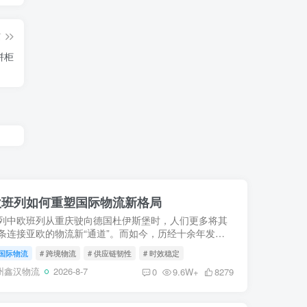
篇
拼柜
中欧班列如何重塑国际物流新格局
列中欧班列从重庆驶向德国杜伊斯堡时，人们更多将其
条连接亚欧的物流新“通道”。而如今，历经十余年发
支“钢铁驼队”已不再仅仅是货物的载体，而是进化为驱
国际物流
# 跨境物流
# 供应链韧性
# 时效稳定
易、重构...
州鑫汉物流
2026-8-7
0
9.6W+
8279