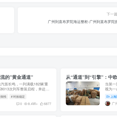
下一
广州到直布罗陀海运整柜-广州到直布罗陀
流的”黄金通道”
从“通道”到“引擎”：
站汽笛长鸣，一列满载182辆'重
当第一
8013次列车整装启程，奔赴俄
视为一
5月9日，X8037次中欧班列
展，这
链韧性
# 时效稳定
上海
动国际贸
广
0
8.4W+
6877