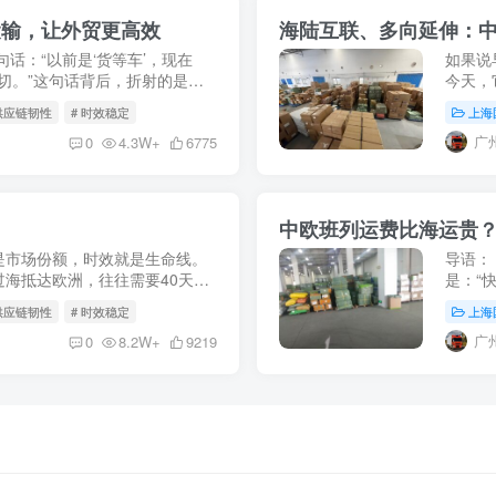
运输，让外贸更高效
海陆互联、多向延伸：
句话：“以前是‘货等车’，现在
如果说
一切。”这句话背后，折射的是中
今天，
人”向“全程供应链服务商”的历史
立体物
 供应链韧性
# 时效稳定
上海
瀚的海洋
广
0
4.3W+
6775
中欧班列运费比海运贵？
是市场份额，时效就是生命线。
导语：
海抵达欧洲，往往需要40天甚
是：“
加速度”的持续释放，这一周期
海运的
 供应链韧性
# 时效稳定
上海
等于“成
广
0
8.2W+
9219