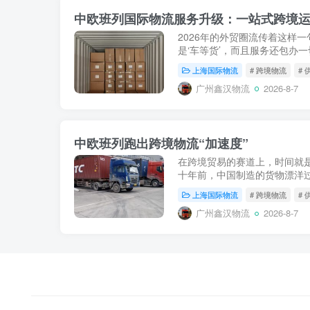
中欧班列国际物流服务升级：一站式跨境
2026年的外贸圈流传着这样一
是‘车等货’，而且服务还包办
欧班列从单纯的“铁路运输承运
上海国际物流
# 跨境物流
#
性跨越...
广州鑫汉物流
2026-8-7
中欧班列跑出跨境物流“加速度”
在跨境贸易的赛道上，时间就
十年前，中国制造的货物漂洋过
至更久；如今，随着中欧班列“
上海国际物流
# 跨境物流
#
已被稳定压缩至12...
广州鑫汉物流
2026-8-7