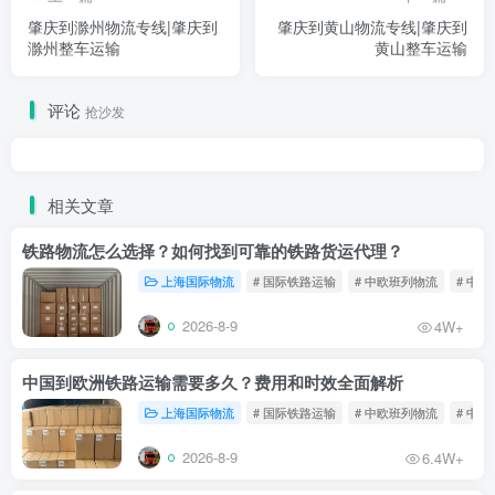
肇庆到滁州物流专线|肇庆到
肇庆到黄山物流专线|肇庆到
滁州整车运输
黄山整车运输
评论
抢沙发
相关文章
铁路物流怎么选择？如何找到可靠的铁路货运代理？
上海国际物流
# 国际铁路运输
# 中欧班列物流
# 中
2026-8-9
4W+
中国到欧洲铁路运输需要多久？费用和时效全面解析
上海国际物流
# 国际铁路运输
# 中欧班列物流
# 中
2026-8-9
6.4W+