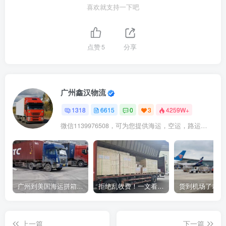
喜欢就支持一下吧
点赞
5
分享
广州鑫汉物流
1318
6615
0
3
4259W+
微信1139976508，可为您提供海运，空运，路运，铁路运输
广州到美国海运拼箱多少钱？2024年最新运费构成+隐藏费用避坑指南
拒绝乱收费！一文看懂中国货代计费套路，教你避开所有隐形坑
上一篇
下一篇