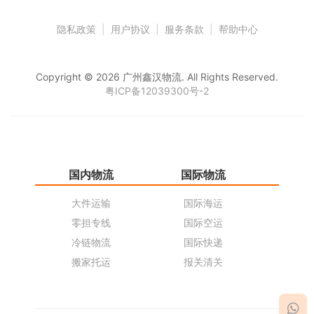
隐私政策
|
用户协议
|
服务条款
|
帮助中心
Copyright © 2026 广州鑫汉物流. All Rights Reserved.
粤ICP备12039300号-2
国内物流
国际物流
仓
大件运输
国际海运
仓
零担专线
国际空运
同
冷链物流
国际快递
货
搬家托运
报关清关
货