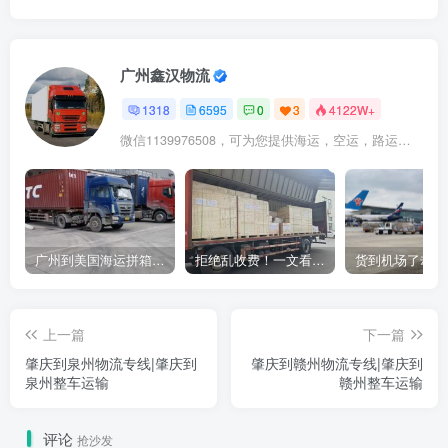
广州鑫汉物流
1318
6595
0
3
4122W+
微信1139976508，可为您提供海运，空运，路运，铁路运输
广州到美国海运拼箱多少钱？2024年最新运费构成+隐藏费用避坑指南
拒绝乱收费！一文看懂中国货代计费套路，教你避开所有隐形坑
上一篇
下一篇
肇庆到泉州物流专线|肇庆到
肇庆到赣州物流专线|肇庆到
泉州整车运输
赣州整车运输
评论
抢沙发