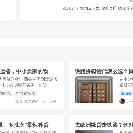
肇庆到宁德物流专线|肇庆到宁德整车
中欧班列拼箱LCL全攻略：比海运快，比空运省，中小卖家的物流新宠！
铁路拼箱货代怎么选？
'尝鲜选项'，而是中国到欧洲供
在中欧
大中小跨境电商卖家、外贸
路拼箱
到十几方货的工厂来说，整柜
远比单
 双清包税
# 门到门物流
无锡
代，可能
广
0
7.6W+
1.1W+
量、多批次”柔性补货
一场从“疯狂铺货”到“库存噩梦”
很多外