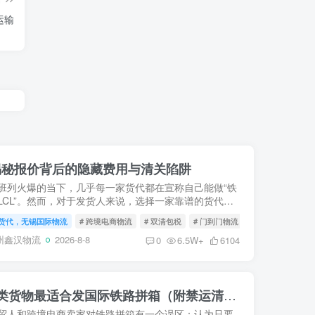
运输
揭秘报价背后的隐藏费用与清关陷阱
班列火爆的当下，几乎每一家货代都在宣称自己能做“铁
LCL”。然而，对于发货人来说，选择一家靠谱的货代，
纯对比那一两百块钱的差价重要得多。一个不专业的货
货代，无锡国际物流
# 跨境电商物流
# 双清包税
# 门到门物流
会在报...
州鑫汉物流
2026-8-8
0
6.5W+
6104
去欧洲散货走铁路？这5类货物最适合发国际铁路拼箱（附禁运清单）
贸人和跨境电商卖家对铁路拼箱有一个误区：认为只要