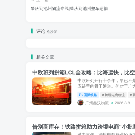
肇庆到池州物流专线|肇庆到池州整车运输
评论
抢沙发
相关文章
中欧班列开行十余年，早已不是
应链里的骨干通道。但对于广
SOHO、以及每次只出几方货
国际线路
# 跨境电商物流
#
（FCL）动辄上万元的运费...
广州鑫汉物流
2026-8-8
告别高库存！铁路拼箱助力跨境电商“小批
过去三年，跨境电商行业经历了