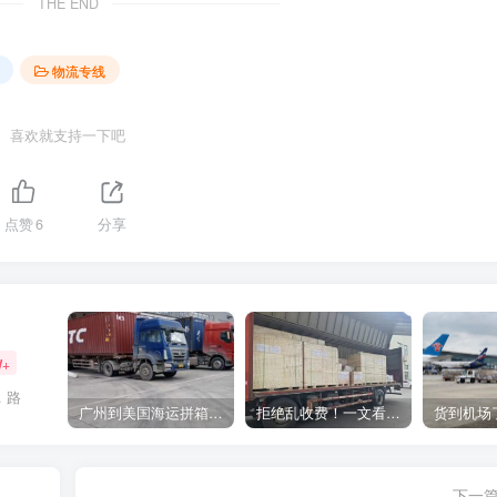
THE END
物流专线
喜欢就支持一下吧
点赞
6
分享
W+
，路
广州到美国海运拼箱多少钱？2024年最新运费构成+隐藏费用避坑指南
拒绝乱收费！一文看懂中国货代计费套路，教你避开所有隐形坑
下一