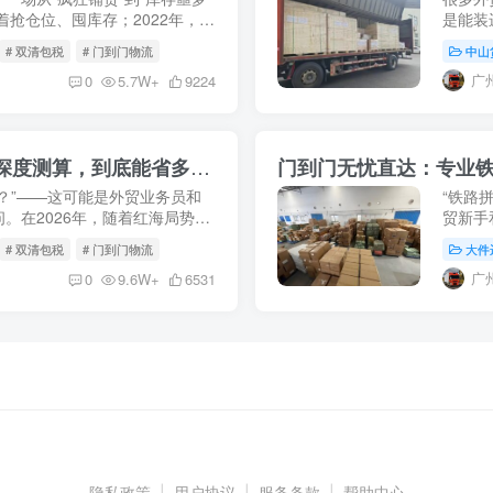
着抢仓位、囤库存；2022年，海
是能装
存”减值；2023-2024年，随
的物理
# 双清包税
# 门到门物流
中山
等独联体
广
0
5.7W+
9224
铁路拼箱VS海运整柜：2026年时效与成本深度测算，到底能省多少钱？
门到门无忧直达：专业
？”——这可能是外贸业务员和
“铁路
。在2026年，随着红海局势动
贸新手
及中欧班列网络日趋成熟，传统
开来看
# 双清包税
# 门到门物流
大件
清关、拆
广
0
9.6W+
6531
隐私政策
|
用户协议
|
服务条款
|
帮助中心