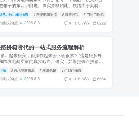
进箱子的东西都能走。事实并非如此。铁路由于其特殊
属性和过境监管要求（特别是经过俄罗斯、哈萨克斯坦
货代. 中山国际物流
# 跨境电商物流
# 双清包税
# 门到门物流
国家时），...
州鑫汉物流
2026-8-8
0
3.7W+
8222
铁路拼箱货代的一站式服务流程解析
拼箱听起来很美，但操作起来会不会很累？”这是很多外
和跨境电商卖家的真实心声。确实，如果把铁路拼箱拆
，它涉及国内集货、报关、干线运输、口岸换装、国外
运输
# 跨境电商物流
# 双清包税
# 门到门物流
箱分拨、...
州鑫汉物流
2026-8-8
0
6.5W+
6664