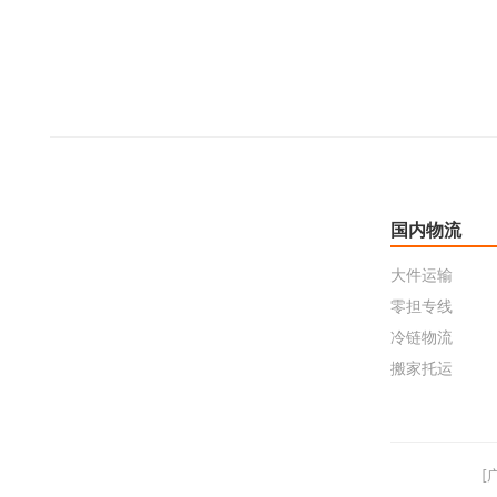
国内物流
大件运输
零担专线
冷链物流
搬家托运
[