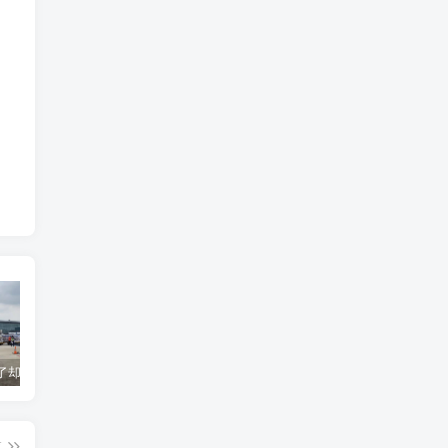
货到机场了却无法清关？海外代理不给力该如何补救？
海运拼箱货代目的港费用有哪些？如何避免隐藏收费
国际物流为什么会延误？常见原因及解决方案
篇