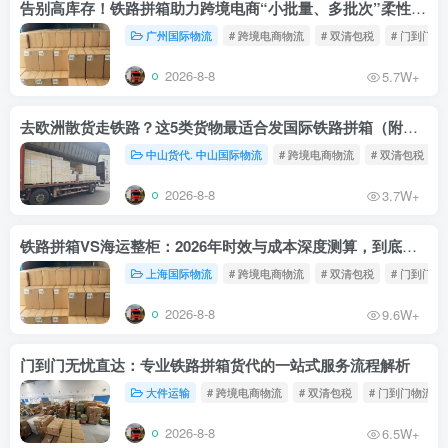
告别高库存！铁路拼箱助力跨境电商“小批量、多批次”柔性补货
广州国际物流
# 跨境电商物流
# 双清包税
# 门到门物
2026-8-8
5.7W+
去欧洲散货走铁路？这5类货物最适合发国际铁路拼箱（附禁运清单）
中山货代. 中山国际物流
# 跨境电商物流
# 双清包税
2026-8-8
3.7W+
铁路拼箱VS海运整柜：2026年时效与成本深度测算，到底能省多少钱？
上海国际物流
# 跨境电商物流
# 双清包税
# 门到门物
2026-8-8
9.6W+
门到门无忧直达：专业铁路拼箱货代的一站式服务流程解析
大件运输
# 跨境电商物流
# 双清包税
# 门到门物流
2026-8-8
6.5W+