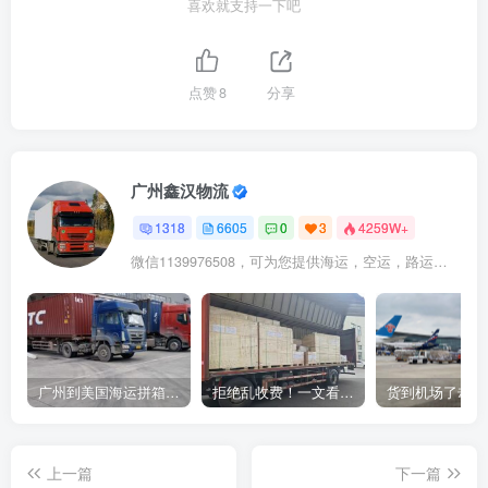
喜欢就支持一下吧
点赞
8
分享
广州鑫汉物流
1318
6605
0
3
4259W+
微信1139976508，可为您提供海运，空运，路运，铁路运输
广州到美国海运拼箱多少钱？2024年最新运费构成+隐藏费用避坑指南
拒绝乱收费！一文看懂中国货代计费套路，教你避开所有隐形坑
上一篇
下一篇