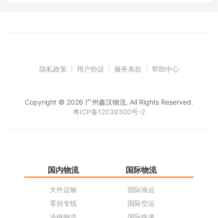
隐私政策
|
用户协议
|
服务条款
|
帮助中心
Copyright © 2026 广州鑫汉物流. All Rights Reserved.
粤ICP备12039300号-2
国内物流
国际物流
仓
大件运输
国际海运
仓
零担专线
国际空运
同
冷链物流
国际快递
货