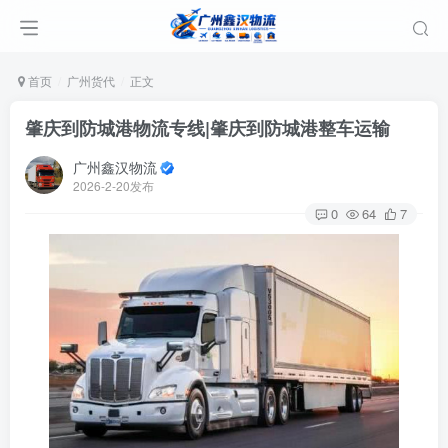
首页
广州货代
正文
肇庆到防城港物流专线|肇庆到防城港整车运输
广州鑫汉物流
2026-2-20发布
0
64
7