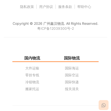
隐私政策
|
用户协议
|
服务条款
|
帮助中心
Copyright © 2026 广州鑫汉物流. All Rights Reserved.
粤ICP备12039300号-2
国内物流
国际物流
仓
大件运输
国际海运
仓
零担专线
国际空运
同
冷链物流
国际快递
货
搬家托运
报关清关
货