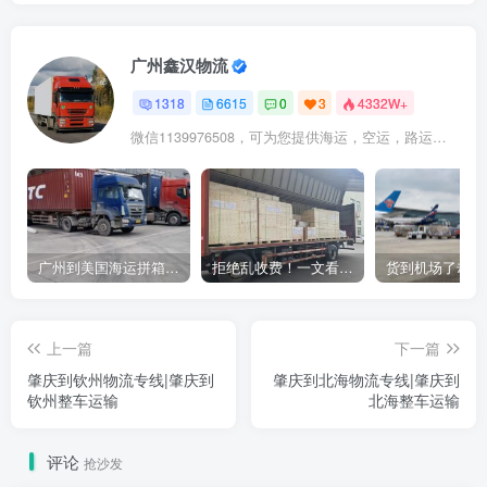
广州鑫汉物流
1318
6615
0
3
4332W+
微信1139976508，可为您提供海运，空运，路运，铁路运输
广州到美国海运拼箱多少钱？2024年最新运费构成+隐藏费用避坑指南
拒绝乱收费！一文看懂中国货代计费套路，教你避开所有隐形坑
上一篇
下一篇
肇庆到钦州物流专线|肇庆到
肇庆到北海物流专线|肇庆到
钦州整车运输
北海整车运输
评论
抢沙发