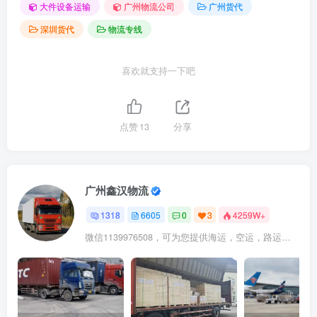
大件设备运输
广州物流公司
广州货代
深圳货代
物流专线
喜欢就支持一下吧
点赞
13
分享
广州鑫汉物流
1318
6605
0
3
4259W+
微信1139976508，可为您提供海运，空运，路运，铁路运输