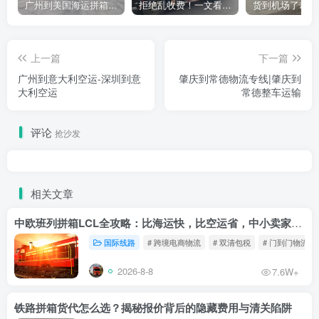
广州到美国海运拼箱多少钱？2024年最新运费构成+隐藏费用避坑指南
拒绝乱收费！一文看懂中国货代计费套路，教你避开所有隐形坑
上一篇
下一篇
广州到意大利空运-深圳到意
肇庆到常德物流专线|肇庆到
大利空运
常德整车运输
评论
抢沙发
相关文章
中欧班列拼箱LCL全攻略：比海运快，比空运省，中小卖家的物流新宠！
国际线路
# 跨境电商物流
# 双清包税
# 门到门物流
2026-8-8
7.6W+
铁路拼箱货代怎么选？揭秘报价背后的隐藏费用与清关陷阱