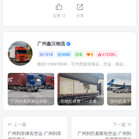
点赞
12
分享
广州鑫汉物流
1318
6585
0
3
4122W+
微信1139976508，可为您提供海运，空运，路运，铁路运输
广州到美国海运拼箱多少钱？2024年最新运费构成+隐藏费用避坑指南
拒绝乱收费！一文看懂中国货代计费套路，教你避开所有隐形坑
上一篇
下一篇
广州到菲律宾空运-广州到菲
广州到巴基斯坦空运-广州到
律宾空运
巴基斯坦空运