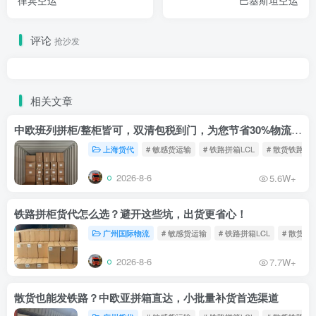
评论
抢沙发
相关文章
中欧班列拼柜/整柜皆可，双清包税到门，为您节省30%物流成本！
上海货代
# 敏感货运输
# 铁路拼箱LCL
# 散货铁路
2026-8-6
5.6W+
铁路拼柜货代怎么选？避开这些坑，出货更省心！
广州国际物流
# 敏感货运输
# 铁路拼箱LCL
# 散货铁
2026-8-6
7.7W+
散货也能发铁路？中欧亚拼箱直达，小批量补货首选渠道