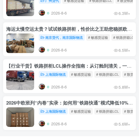
广州货代
# 敏感货运输
# 铁路拼箱LCL
# 散货铁路
2026-8-6
6.3W+
海运太慢空运太贵？试试铁路拼柜，性价比之王助您稳抓欧洲市场
南京货代，南京国际物流
# 敏感货运输
# 铁路拼箱LCL
2026-8-6
6.5W+
【行业干货】铁路拼柜LCL操作全指南：从订舱到清关，一文读懂
上海国际物流
# 敏感货运输
# 铁路拼箱LCL
# 散货铁
2026-8-6
5.8W+
2026中欧班列“内卷”实录：如何用“铁路快通”模式降低10%物流成本？
上海国际物流
# 敏感货运输
# 铁路拼箱LCL
# 散货铁
2026-8-6
5.6W+