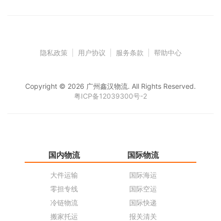
隐私政策
|
用户协议
|
服务条款
|
帮助中心
Copyright © 2026 广州鑫汉物流. All Rights Reserved.
粤ICP备12039300号-2
国内物流
国际物流
仓
大件运输
国际海运
仓
零担专线
国际空运
同
冷链物流
国际快递
货
搬家托运
报关清关
货