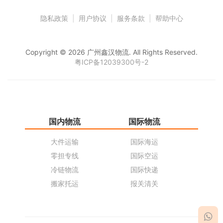
隐私政策
|
用户协议
|
服务条款
|
帮助中心
Copyright © 2026 广州鑫汉物流. All Rights Reserved.
粤ICP备12039300号-2
国内物流
国际物流
仓
大件运输
国际海运
仓
零担专线
国际空运
同
冷链物流
国际快递
货
搬家托运
报关清关
货