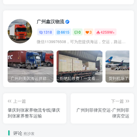
广州鑫汉物流
1318
6615
0
3
4259W+
微信1139976508，可为您提供海运，空运，路运，铁路运输
广州到美国海运拼箱多少钱？2024年最新运费构成+隐藏费用避坑指南
拒绝乱收费！一文看懂中国货代计费套路，教你避开所有隐形坑
上一篇
下一篇
肇庆到张家界物流专线|肇庆
广州到菲律宾空运-广州到菲
到张家界整车运输
律宾空运
评论
抢沙发