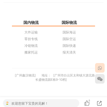
国内物流
国际物流
仓
大件运输
国际海运
仓
零担专线
国际空运
同
冷链物流
国际快递
货
搬家托运
报关清关
货
[广州鑫汉物流]
地址：
[广州市白云区太和镇大源北路
长盛物流园E栋9-10档]
8
欢迎您留下宝贵的见解！