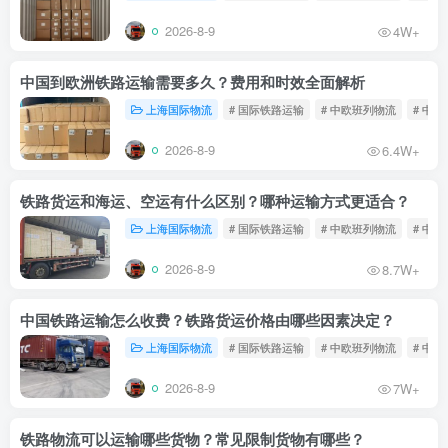
2026-8-9
4W+
中国到欧洲铁路运输需要多久？费用和时效全面解析
上海国际物流
# 国际铁路运输
# 中欧班列物流
# 中
2026-8-9
6.4W+
铁路货运和海运、空运有什么区别？哪种运输方式更适合？
上海国际物流
# 国际铁路运输
# 中欧班列物流
# 中
2026-8-9
8.7W+
中国铁路运输怎么收费？铁路货运价格由哪些因素决定？
上海国际物流
# 国际铁路运输
# 中欧班列物流
# 中
2026-8-9
7W+
铁路物流可以运输哪些货物？常见限制货物有哪些？