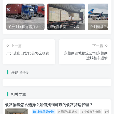
广州到美国海运拼箱多少钱？2024年最新运费构成+隐藏费用避坑指南
拒绝乱收费！一文看懂中国货代计费套路，教你避开所有隐形坑
上一篇
下一篇
广州进出口货代是怎么收费
东莞到运城物流公司|东莞到
运城整车运输
评论
抢沙发
相关文章
铁路物流怎么选择？如何找到可靠的铁路货运代理？
上海国际物流
# 国际铁路运输
# 中欧班列物流
# 中