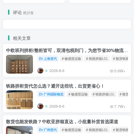
评论
抢沙发
相关文章
中欧班列拼柜/整柜皆可，双清包税到门，为您节省30%物流成本！
上海货代
# 敏感货运输
# 铁路拼箱LCL
# 散货铁路
2026-8-6
5.6W+
铁路拼柜货代怎么选？避开这些坑，出货更省心！
广州国际物流
# 敏感货运输
# 铁路拼箱LCL
# 散货铁
2026-8-6
7.7W+
散货也能发铁路？中欧亚拼箱直达，小批量补货首选渠道
广州货代
# 敏感货运输
# 铁路拼箱LCL
# 散货铁路