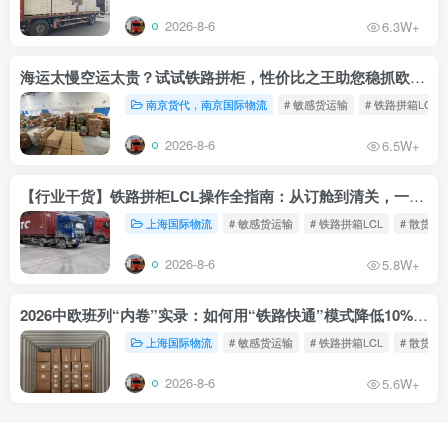
2026-8-6
6.3W+
海运太慢空运太贵？试试铁路拼柜，性价比之王助您稳抓欧洲市场
南京货代，南京国际物流
# 敏感货运输
# 铁路拼箱LCL
2026-8-6
6.5W+
【行业干货】铁路拼柜LCL操作全指南：从订舱到清关，一文读懂
上海国际物流
# 敏感货运输
# 铁路拼箱LCL
# 散货铁
2026-8-6
5.8W+
2026中欧班列“内卷”实录：如何用“铁路快通”模式降低10%物流成本？
上海国际物流
# 敏感货运输
# 铁路拼箱LCL
# 散货铁
2026-8-6
5.6W+