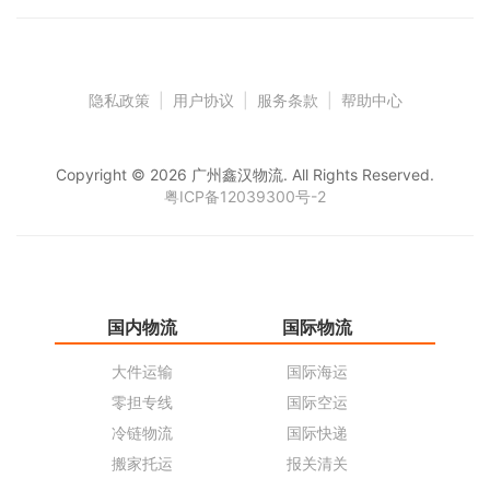
隐私政策
|
用户协议
|
服务条款
|
帮助中心
Copyright © 2026 广州鑫汉物流. All Rights Reserved.
粤ICP备12039300号-2
国内物流
国际物流
仓
大件运输
国际海运
仓
零担专线
国际空运
同
冷链物流
国际快递
货
搬家托运
报关清关
货