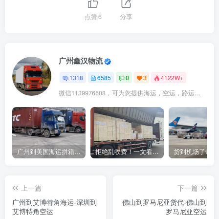
点赞
6
分享
广州鑫汉物流
1318
6585
0
3
4122W+
微信1139976508，可为您提供海运，空运，路运，铁路运输
广州到美国海运拼箱多少钱？2024年最新运费构成+隐藏费用避坑指南
拒绝乱收费！一文看懂中国货代计费套路，教你避开所有隐形坑
上一篇
下一篇
广州到艾博特角海运-深圳到
佛山到罗马尼亚货代-佛山到
艾博特角空运
罗马尼亚空运