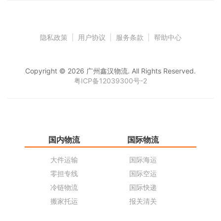
隐私政策
|
用户协议
|
服务条款
|
帮助中心
Copyright © 2026 广州鑫汉物流. All Rights Reserved.
粤ICP备12039300号-2
国内物流
国际物流
仓
大件运输
国际海运
仓
零担专线
国际空运
同
冷链物流
国际快递
货
搬家托运
报关清关
货