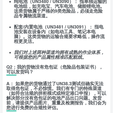
纯电池（UN3480 / UN3090）：
指单独运输的
电池组，如充电宝、汽车电池、储能锂电池。
这类货物属于严格的9类危险品，必须走危险
品专属物流渠道。
配套/内置电池（UN3481 / UN3091）：
指电
池安装在设备内（如电动工具、笔记本电
脑）。这类货物的运输合规要求略低，操作流
程更灵活。
我们对上述两种渠道均拥有成熟的作业体系，
可根据您的产品属性精准匹配航线。
​Q2：我的货物没有危包证（危险品包装证书），
可以发货吗？
A：
如果您的货物通过了UN38.3测试但确实无法
取得危包证，不必惊慌。我们有专门的
特殊渠道
（如符合法规的拼柜模式或特定港口申报）
，可以
解决部分没有危包证的电池产品出口问题。发货
前，请提供产品图片、重量及检测报告，我们会为
您进行免费的合规性评估。