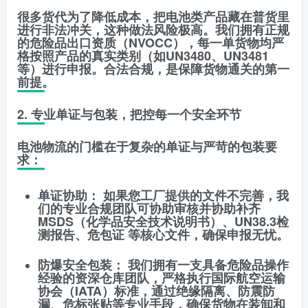
​很多货代为了降低成本，把电池类产品藏在普货里
进行非法冲关，这种做法风险极高。我们拥有
正规
的危险品出口资质（NVOCC）
，每一单货物均严
格按照产品的真实类别（如UN3480、UN3481
等）进行申报。合法合规，是保障货物通关的第一
前提。
​2. 专业单证与包装，把控每一个安全环节
​电池物流的门槛在于复杂的单证与严苛的包装要
求：
单证协助：
如果您工厂提供的文件不完善，我
们的专业合规团队可协助审核并协助补齐
MSDS（化学品安全技术说明书）、UN38.3检
测报告、危包证
等核心文件，确保申报无忧。
防爆安全包装：
我们拥有一支具备危险品操作
经验的资深仓库团队，严格执行国际航空运输
协会（IATA）标准，通过绝缘隔离、防震防
漏、危标张贴等专业手段，确保货物在装卸和