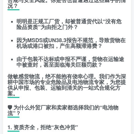
合规与安全风险。你是否也曾遭遇过这些棘手的情
况？
明明是正规工厂货，却被普通货代以“没有危
险品资质”为由拒之门外？
因为MSDS或UN38.3报告不规范，导致货物在
机场或港口被扣，产生高额滞港费？
由于包装不达标或申报不严谨，货物在运输途
中被查封，甚至面临海关巨额罚款？
​做敏感货物流，绝不能抱有侥幸心理。我们作为
深
耕中国市场的专业危险品及电池物流专家
，为您提
供从申报、包装、运输到清关的一站式合规化方
案。
​🛡️ 为什么外贸厂家和卖家都选择我们的“电池物
流”？
​1. 资质齐全，拒绝“灰色冲货”