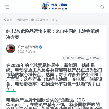
首页
佛山货代，佛山国际物流
正文
纯电池/危险品运输专家：来自中国的电池物流解
决方案
广州鑫汉物流
2026-7-2发布
0
8.4W+
1.1W+
在2026年的全球贸易格局中，新能源、储能系
统、电动交通工具及各类智能科技产品正成为出口
市场的核心增长点。然而，对于许多外贸企业和工
厂而言，这些产品（如锂电池组、充电宝、储能设
备、电动滑板车）在物流环节就像一颗颗“烫手山
芋”。
电池类产品属于国际公认的“危险品（DG
Cargo）”
，在物流中稍有不慎，就会面临严峻的