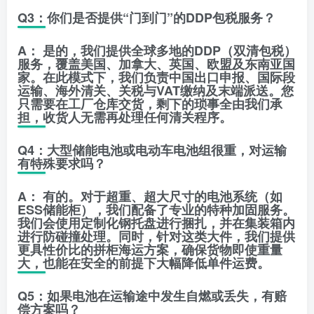
​Q3：你们是否提供“门到门”的DDP包税服务？
A：
是的，我们提供全球多地的
DDP（双清包税）
服务
，覆盖美国、加拿大、英国、欧盟及东南亚国
家。在此模式下，我们负责中国出口申报、国际段
运输、海外清关、关税与VAT缴纳及末端派送。您
只需要在工厂仓库交货，剩下的琐事全由我们承
担，收货人无需再处理任何清关程序。
​Q4：大型储能电池或电动车电池组很重，对运输
有特殊要求吗？
A：
有的。对于超重、超大尺寸的电池系统（如
ESS储能柜），我们配备了专业的
特种加固服务
。
我们会使用定制化钢托盘进行捆扎，并在集装箱内
进行防碰撞处理。同时，针对这类大件，我们提供
更具性价比的拼柜海运方案，确保货物即使重量
大，也能在安全的前提下大幅降低单件运费。
​Q5：如果电池在运输途中发生自燃或丢失，有赔
偿方案吗？