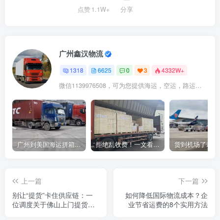
点赞
1.1W+
分享
广州鑫汉物流
1318
6625
0
3
4332W+
微信1139976508，可为您提供海运，空运，路运，铁路运输
广州到美国海运拼箱多少钱？2024年最新运费构成+隐藏费用避坑指南
拒绝乱收费！一文看懂中国货代计费套路，教你避开所有隐形坑
上一篇
下一篇
别让“提货”卡住供应链：一
如何降低国际物流成本？企
位调度关于佛山上门提货的
业节省运费的8个实用方法
实操手记