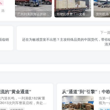
W+
，路
广州到美国海运拼箱多少钱？2024年最新运费构成+隐藏费用避坑指南
拒绝乱收费！一文看懂中国货代计费套路，教你避开所有隐形坑
下一
面临销
还在为敏感货发不出愁？主攻特殊品类的中国货代，带你
清
流的”黄金通道”
从“通道”到“引擎”：
站汽笛长鸣，一列满载182辆'重
当第一
8013次列车整装启程，奔赴俄
视为一
5月9日，X8037次中欧班列
展，这
链韧性
# 时效稳定
上海