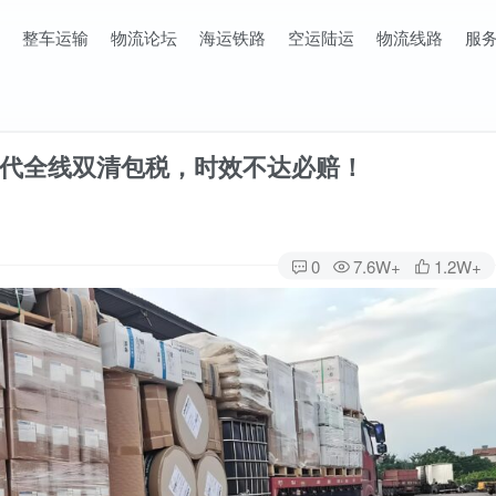
整车运输
物流论坛
海运铁路
空运陆运
物流线路
服
代全线双清包税，时效不达必赔！
0
7.6W+
1.2W+