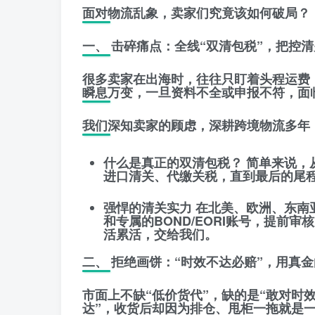
​面对物流乱象，卖家们究竟该如何破局？
​一、 击碎痛点：全线“双清包税”，把控
​很多卖家在出海时，往往只盯着头程运费
瞬息万变，一旦资料不全或申报不符，面
​我们深知卖家的顾虑，深耕跨境物流多年
什么是真正的双清包税？
简单来说，
进口清关、代缴关税，直到最后的尾
强悍的清关实力
在北美、欧洲、东南
和专属的BOND/EORI账号，提前
活累活，交给我们。
​二、 拒绝画饼：“时效不达必赔”，用真
​市面上不缺“低价货代”，缺的是“敢对时
达”，收货后却因为排仓、甩柜一拖就是