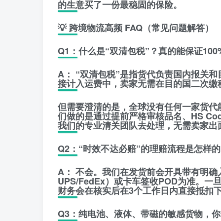
的生意买了一份最稳固的保险。
​💡 跨境物流高频 FAQ（常见问题解答）
​Q1：什么是“双清包税”？真的能保证10
A：
“双清包税”是指货代负责国内报关和
接计入运费中，卖家无需在目的国二次缴
但需要澄清的是，
全球没有任何一家货代能
们做的是通过提前严格审核品名、HS C
我们的专业清关团队去处理，无需卖家出
​Q2：“时效不达必赔”的理赔流程是怎样
A：
不会。我们在发货前会开具带有
明确
UPS/FedEx）或卡车签收POD为准
财务会在核实后在3个工作日内直接抵扣
​Q3：纯电池、液体、带磁的敏感货物，