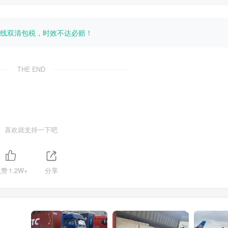
线双清包税，时效不达必赔！
THE END
喜欢就支持一下吧
点赞
1.2W+
分享