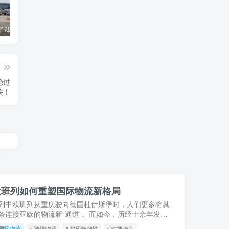
货到机场了却无法清关？海外代理不给力该如何补救？
海运拼箱货代目的港费用有哪些？如何避免隐藏收费
国际物流为什么会延误？常见原因及解决方案
篇
稳过
关！
中欧班列如何重塑国际物流新格局
列中欧班列从重庆驶向德国杜伊斯堡时，人们更多将其
条连接亚欧的物流新“通道”。而如今，历经十余年发
支“钢铁驼队”已不再仅仅是货物的载体，而是进化为驱
国际物流
# 跨境物流
# 供应链韧性
# 时效稳定