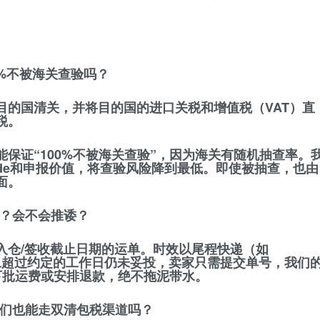
0%不被海关查验吗？
目的国清关，并将目的国的进口关税和增值税（VAT）直
税。
保证“100%不被海关查验”
，因为海关有随机抽查率。
ode和申报价值，将查验风险降到最低。即使被抽查，也由
面。
的？会不会推诿？
入仓/签收截止日期
的运单。时效以尾程快递（如
。一旦超过约定的工作日仍未妥投，卖家只需提交单号，我们
下批运费或安排退款，绝不拖泥带水。
你们也能走双清包税渠道吗？