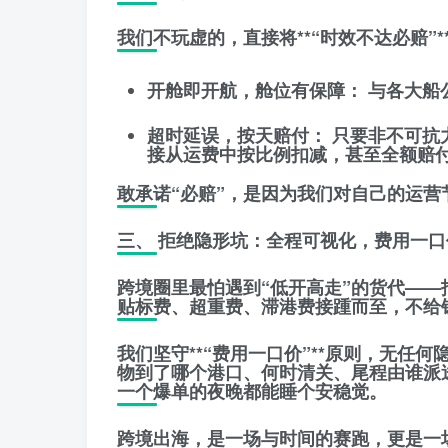
​我们不玩虚的，直接将**“时效不达必赔”
开舱即开航，舱位有保障：
与各大船
超时延误，按天赔付：
只要非不可抗
接从运费中按比例扣减，甚至全额赔
​敢承诺“必赔”，是因为我们对自己的运
​三、 拒绝隐形坑：全程可视化，费用一口
​跨境圈里最怕遇到“低开高走”的货代—
贴标费、超重费、滞港费接踵而至，不给
​我们坚守**“费用一口价”**原则，无
物到了哪个港口、何时清关、尾程由谁派
一个爆单的夜晚都能睡个安稳觉。
​跨境出海，是一场与时间的赛跑，更是