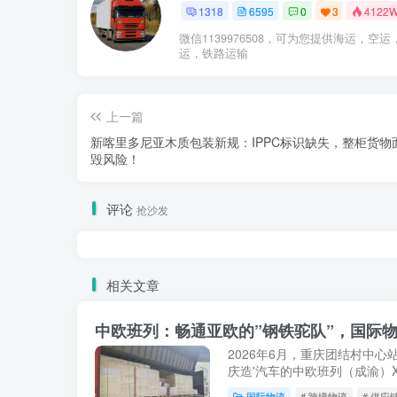
1318
6595
0
3
4122
微信1139976508，可为您提供海运，空运
运，铁路运输
上一篇
新喀里多尼亚木质包装新规：IPPC标识缺失，整柜货物
毁风险！
评论
抢沙发
相关文章
中欧班列：畅通亚欧的”钢铁驼队”，国际物
2026年6月，重庆团结村中心
庆造'汽车的中欧班列（成渝）X
罗斯沃尔西诺站。就在此前不久的
国际物流
# 跨境物流
# 供应