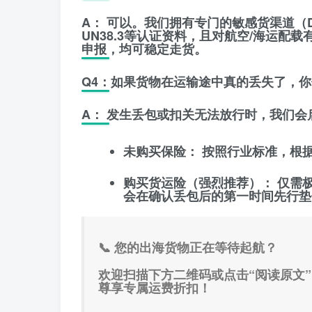
A：
可以。我们拥有专门的
敏感货渠道（
UN38.3等认证资料，且对航空/海运
申报，均可稳定走货。
​Q4：如果货物在运输途中真的丢失了，
A：
发生丢包或扣关无法放行时，我们会
未购买保险：
按照行业标准，根
购买货运险（强烈推荐）：
仅需极
会在确认丢包后的第一时间先行垫
​📞
您的出海货物正在等待起航？
欢迎扫描下方二维码或点击“阅读原文”
尊享专属运费折扣！